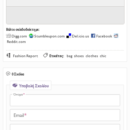
Βάλτε σελιδοδείκτη με:
Digg.com
Stumbleupon.com
Del.icio.us
Facebook
Reddit.com
Fashion Report
Ετικέτες:
bag
shoes
clothes
chic
0 Σχόλια
Υποβολή Σχολίου
Όνομα
*
Email
*