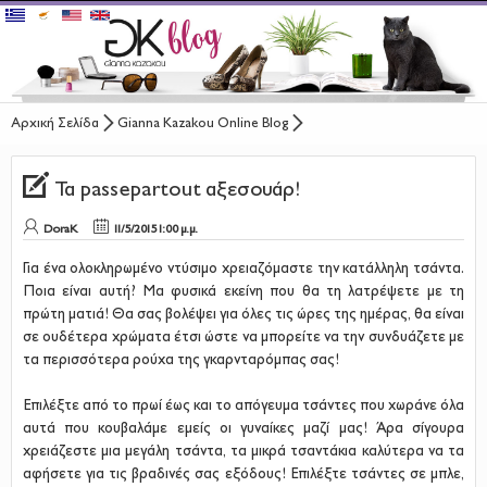
Αρχική Σελίδα
Gianna Kazakou Online Blog
ΠΙΣΩ ΣΤΟ ΚΑΤΑΣΤΗΜΑ
Τα passepartout αξεσουάρ!
ΤΑ ΝΕΑ ΤΟΥ GIANNA KAZAKOU ONLINE
Τα passepartout αξεσουάρ!
FASHION REPORT
DoraK
11/5/2015 1:00 μ.μ.
Για ένα ολοκληρωμένο ντύσιμο χρειαζόμαστε την κατάλληλη τσάντα.
CELEBRITY WATCH
Ποια είναι αυτή? Μα φυσικά εκείνη που θα τη λατρέψετε με τη
πρώτη ματιά! Θα σας βολέψει για όλες τις ώρες της ημέρας, θα είναι
BEAUTY & WELLNESS
σε ουδέτερα χρώματα έτσι ώστε να μπορείτε να την συνδυάζετε με
τα περισσότερα ρούχα της γκαρνταρόμπας σας!
Επιλέξτε από το πρωί έως και το απόγευμα τσάντες που χωράνε όλα
αυτά που κουβαλάμε εμείς οι γυναίκες μαζί μας! Άρα σίγουρα
χρειάζεστε μια μεγάλη τσάντα, τα μικρά τσαντάκια καλύτερα να τα
αφήσετε για τις βραδινές σας εξόδους! Επιλέξτε τσάντες σε μπλε,