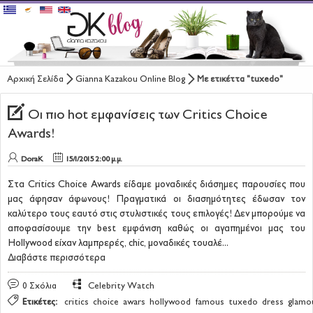
Αρχική Σελίδα
Gianna Kazakou Online Blog
Με ετικέττα "tuxedo"
ΠΙΣΩ ΣΤΟ ΚΑΤΑΣΤΗΜΑ
Οι πιο hot εμφανίσεις των Critics Choice
ΤΑ ΝΕΑ ΤΟΥ GIANNA KAZAKOU ONLINE
Awards!
FASHION REPORT
DoraK
15/1/2015 2:00 μ.μ.
CELEBRITY WATCH
Στα Critics Choice Awards είδαμε μοναδικές διάσημες παρουσίες που
μας άφησαν άφωνους! Πραγματικά οι διασημότητες έδωσαν τον
BEAUTY & WELLNESS
καλύτερο τους εαυτό στις στυλιστικές τους επιλογές! Δεν μπορούμε να
αποφασίσουμε την best εμφάνιση καθώς οι αγαπημένοι μας του
Hollywood είχαν λαμπρερές, chic, μοναδικές τουαλέ...
Διαβάστε περισσότερα
0
Σχόλια
Celebrity Watch
Ετικέτες:
critics
choice
awars
hollywood
famous
tuxedo
dress
glamo