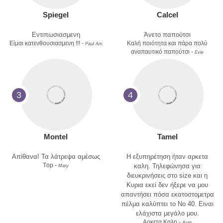
Spiegel
Calcel
Εντιπωσιασμενη
Άνετο παπούτσι
Είμαι κατενθουσιασμενη !!! -
Καλή ποιότητα και πάρα πολύ
Paul Am
αναπαυτικό παπούτσι -
Evie
3
4
Montel
Tamel
Απίθανα! Τα λάτρεψα αμέσως
Η εξυπηρέτηση ήταν αρκετα
Τop -
καλη. Τηλεφώνησα για
Μary
διευκρινήσεις στο size και η
Κυρια εκεί δεν ήξερε να μου
απαντήσει πόσα εκατοστομετρα
πέλμα καλύπτει το No 40. Ειναι
ελάχιστα μεγάλο μου.
Αρκετα Καλη -
Αντη