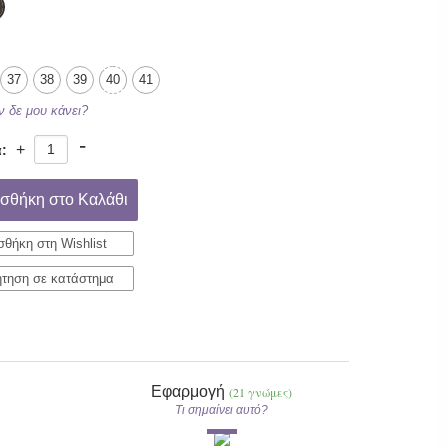
37
38
39
40
41
αν δε μου κάνει?
-
+
:
σθήκη στο Καλάθι
θήκη στη Wishlist
τηση σε κατάστημα
Εφαρμογή
(21 γνώμες)
Τι σημαίνει αυτό?