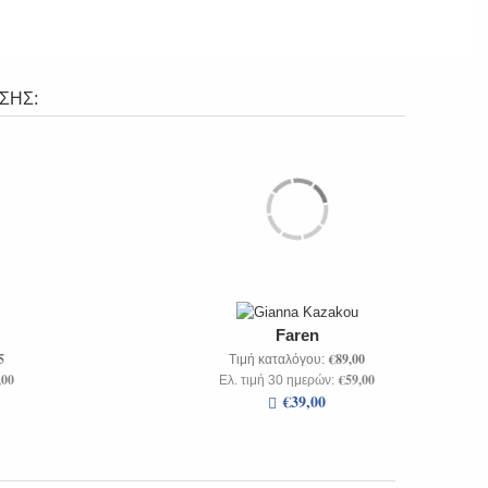
ΣΗΣ:
Faren
5
€89,00
Τιμή καταλόγου:
,00
€59,00
Ελ. τιμή 30 ημερών:
€39,00