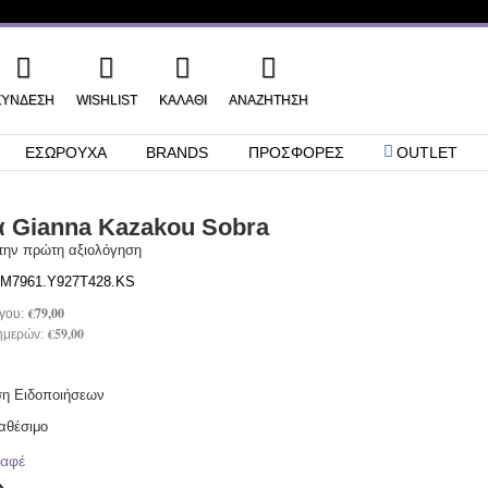
ΣΎΝΔΕΣΗ
WISHLIST
ΚΑΛΑΘΙ
ΑΝΑΖΉΤΗΣΗ
ΕΣΩΡΟΥΧΑ
BRANDS
ΠΡΟΣΦΟΡΕΣ
OUTLET
α Gianna Kazakou Sobra
την πρώτη αξιολόγηση
M7961.Y927T428.KS
€79,00
γου:
€59,00
 ημερών:
ση Ειδοποιήσεων
αθέσιμο
αφέ