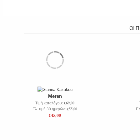
ΟΙ 
Meren
€69,00
Τιμή καταλόγου:
€55,00
Ελ. τιμή 30 ημερών:
Ελ
€45,00