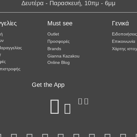
Δευτέρα - Παρασκευή, 10πμ - 6μμ
γελίες
Must see
Γενικά
λή
Outlet
Ειδοποιήσεις
ων
Προσφορές
Επικοινωνία
Παραγγελίας
Brands
Χάρτης ιστο
/
Gianna Kazakou
φές
Online Blog
Επιστροφής
Get the App