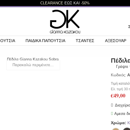
CLEARANCE
ΕΩΣ ΚΑΙ
-50%
ΠΟΥΤΣΙΑ
ΠΑΙΔΙΚΑ ΠΑΠΟΥΤΣΙΑ
ΤΣΑΝΤΕΣ
ΑΞΕΣΟΥΑΡ
Πέδιλ
Παρακαλώ περιμένετε...
Γράψτε 
Κωδικός:
A
Τιμή καταλό
Ελ. τιμή 30
€49,00
Διαχείρι
Αμεσα δι
Χρώμα:
Κ