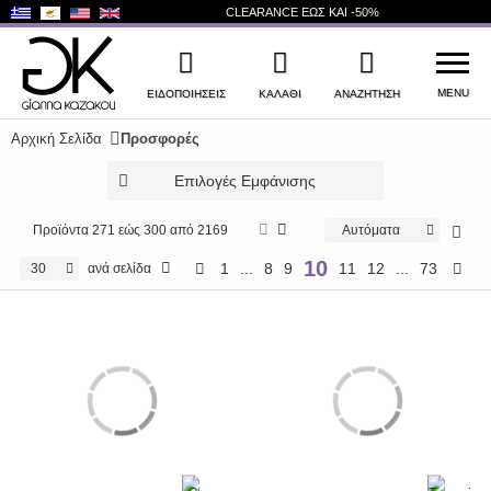
CLEARANCE
ΕΩΣ ΚΑΙ
-50%
MENU
ΕΙΔΟΠΟΙΉΣΕΙΣ
ΚΑΛΑΘΙ
ΑΝΑΖΉΤΗΣΗ
Αρχική Σελίδα
Προσφορές
WISHLIST
ΣΎΝΔΕΣΗ
Επιλογές Εμφάνισης
+
ΝΕΑ ΠΡΟΪΟΝΤΑ
Προϊόντα
271 εώς 300 από 2169
Αυτόματα
+
ΓΥΝΑΙΚΕΙΑ ΠΑΠΟΥΤΣΙΑ
10
1
...
8
9
11
12
...
73
30
ανά σελίδα
+
ΑΝΔΡΙΚΑ ΠΑΠΟΥΤΣΙΑ
+
ΠΑΙΔΙΚΑ ΠΑΠΟΥΤΣΙΑ
+
ΤΣΑΝΤΕΣ
+
ΑΞΕΣΟΥΑΡ