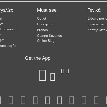
γελίες
Must see
Γενικά
λή
Outlet
Ειδοποιήσεις
ων
Προσφορές
Επικοινωνία
Παραγγελίας
Brands
Χάρτης ιστο
/
Gianna Kazakou
φές
Online Blog
Επιστροφής
Get the App