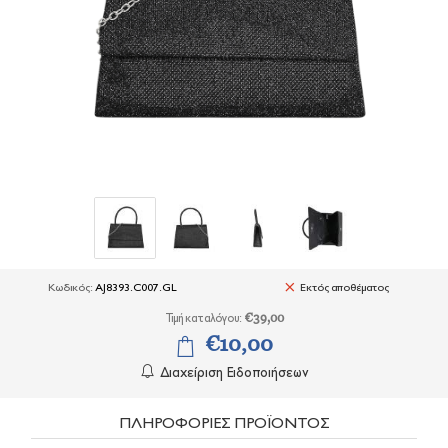
+
ΕΣΩΡΟΥΧΑ
+
BRANDS
+
ΠΡΟΣΦΟΡΕΣ
+
OUTLET
Κωδικός:
AJ8393.C007.GL
Εκτός αποθέματος
Τιμή καταλόγου:
€39,00
€10,00
Διαχείριση Ειδοποιήσεων
ΠΛΗΡΟΦΟΡΙΕΣ ΠΡΟΪΟΝΤΟΣ