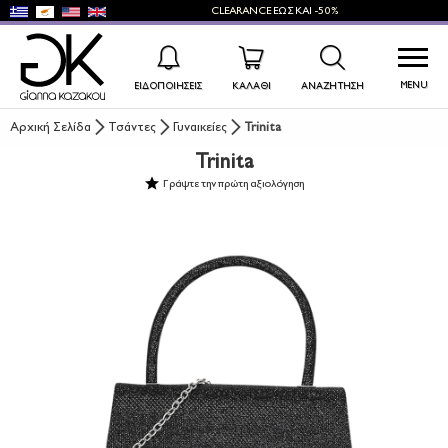
CLEARANCE
ΕΩΣ ΚΑΙ
-50%
MENU
ΕΙΔΟΠΟΙΉΣΕΙΣ
ΚΑΛΑΘΙ
ΑΝΑΖΉΤΗΣΗ
Αρχική Σελίδα
Τσάντες
Γυναικείες
Trinita
Trinita
WISHLIST
ΣΎΝΔΕΣΗ
Γράψτε την πρώτη αξιολόγηση
+
ΝΕΑ ΠΡΟΪΟΝΤΑ
+
ΓΥΝΑΙΚΕΙΑ ΠΑΠΟΥΤΣΙΑ
+
ΑΝΔΡΙΚΑ ΠΑΠΟΥΤΣΙΑ
+
ΠΑΙΔΙΚΑ ΠΑΠΟΥΤΣΙΑ
+
ΤΣΑΝΤΕΣ
+
ΑΞΕΣΟΥΑΡ