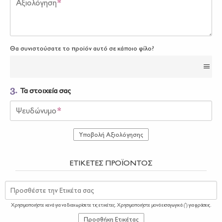
Αξιολόγηση
*
Θα συνιστούσατε το προϊόν αυτό σε κάποιο φίλο?
3.
Τα στοιχεία σας
Ψευδώνυμο
*
Υποβολή Αξιολόγησης
ΕΤΙΚΈΤΕΣ ΠΡΟΪΌΝΤΟΣ
Προσθέστε την Ετικέτα σας
Χρησιμοποιήστε κενά για να διαχωρίσετε τις ετικέτες. Χρησιμοποιήστε μονά εισαγωγικά (') για φράσεις.
Προσθήκη Ετικέτας