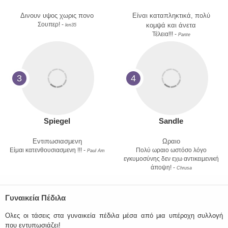
Δινουν υψος χωρις πονο
Είναι καταπληκτικά, πολύ
Σουπερ! -
κομψά και άνετα
len35
Τέλεια!!! -
Pante
3
4
Spiegel
Sandle
Εντιπωσιασμενη
Ωραιο
Είμαι κατενθουσιασμενη !!! -
Πολύ ωραιο ωστόσο λόγο
Paul Am
εγκυμοσύνης δεν εχω αντικειμενική
άποψη! -
Chrusa
Γυναικεία Πέδιλα
Ολες οι τάσεις στα γυναικεία πέδιλα μέσα από μια υπέροχη συλλογή
που εντυπωσιάζει!