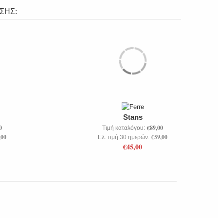
ΣΗΣ:
Stans
0
€89,00
Τιμή καταλόγου:
,00
€59,00
Ελ. τιμή 30 ημερών:
€45,00