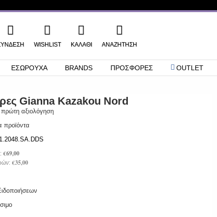
ΣΎΝΔΕΣΗ
WISHLIST
ΚΑΛΑΘΙ
ΑΝΑΖΉΤΗΣΗ
ΕΣΩΡΟΥΧΑ
BRANDS
ΠΡΟΣΦΟΡΕΣ
OUTLET
ρες Gianna Kazakou Nord
 πρώτη αξιολόγηση
α προϊόντα
1.2048.SA.DDS
€69,00
:
€35,00
ρών:
 Ειδοποιήσεων
σιμο