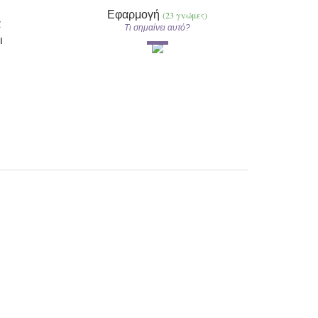
Εφαρμογή
(23 γνώμες)
α
Τι σημαίνει αυτό?
ι