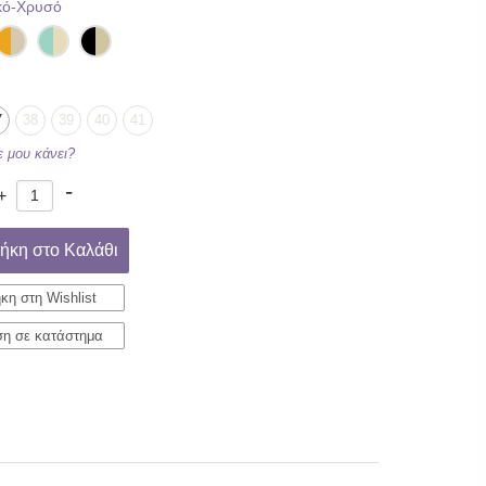
κό-Χρυσό
7
38
39
40
41
δε μου κάνει?
-
+
ήκη στο Καλάθι
κη στη Wishlist
ση σε κατάστημα