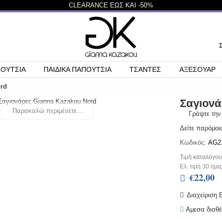
CLEARANCE
ΕΩΣ ΚΑΙ
-50%
ΠΟΥΤΣΙΑ
ΠΑΙΔΙΚΑ ΠΑΠΟΥΤΣΙΑ
ΤΣΑΝΤΕΣ
ΑΞΕΣΟΥΑΡ
rd
Σαγιονά
Παρακαλώ περιμένετε...
Γράψτε την
Δείτε παρόμοι
Κωδικός:
AG2
Τιμή καταλόγου
Ελ. τιμή 30 ημε
€22,00
Διαχείριση
Αμεσα διαθέ