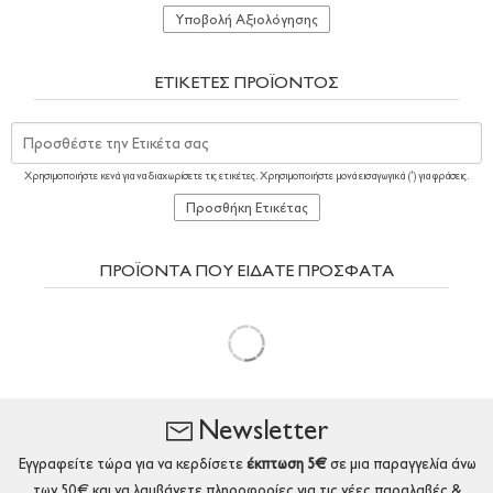
Υποβολή Αξιολόγησης
ΕΤΙΚΈΤΕΣ ΠΡΟΪΌΝΤΟΣ
Προσθέστε την Ετικέτα σας
Χρησιμοποιήστε κενά για να διαχωρίσετε τις ετικέτες. Χρησιμοποιήστε μονά εισαγωγικά (') για φράσεις.
Προσθήκη Ετικέτας
ΠΡΟΪΟΝΤΑ ΠΟΥ ΕΙΔΑΤΕ ΠΡΟΣΦΑΤΑ
Newsletter
Εγγραφείτε τώρα για να κερδίσετε
έκπτωση 5€
σε μια παραγγελία άνω
των 50€ και να λαμβάνετε πληροφορίες για τις νέες παραλαβές &