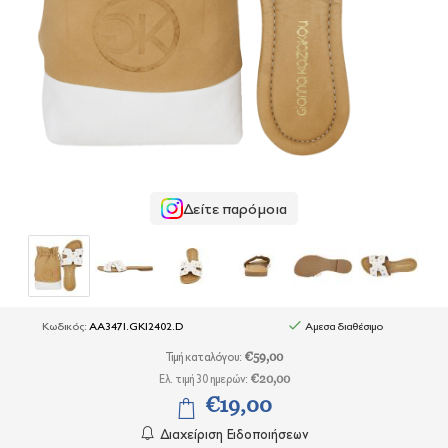
+
ΕΣΩΡΟΥΧΑ
+
BRANDS
+
ΠΡΟΣΦΟΡΕΣ
+
OUTLET
Δείτε παρόμοια
Κωδικός:
AA3471.GK12402.D
Αμεσα διαθέσιμο
Τιμή καταλόγου:
€59,00
Ελ. τιμή 30 ημερών:
€20,00
€19,00
Διαχείριση Ειδοποιήσεων