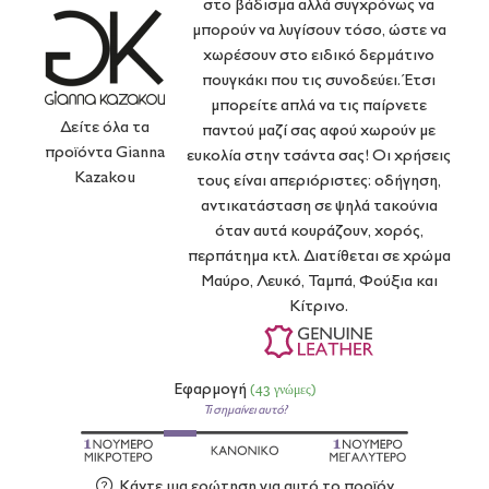
στο βάδισμα αλλά συγχρόνως να
μπορούν να λυγίσουν τόσο, ώστε να
χωρέσουν στο ειδικό δερμάτινο
πουγκάκι που τις συνοδεύει. Έτσι
μπορείτε απλά να τις παίρνετε
Δείτε όλα τα
παντού μαζί σας αφού χωρούν με
προϊόντα
Gianna
ευκολία στην τσάντα σας! Οι χρήσεις
Kazakou
τους είναι απεριόριστες: οδήγηση,
αντικατάσταση σε ψηλά τακούνια
όταν αυτά κουράζουν, χορός,
περπάτημα κτλ. Διατίθεται σε χρώμα
Μαύρο, Λευκό, Ταμπά, Φούξια και
Κίτρινο.
Εφαρμογή
(43 γνώμες)
Τι σημαίνει αυτό?
Κάντε μια ερώτηση για αυτό το προϊόν