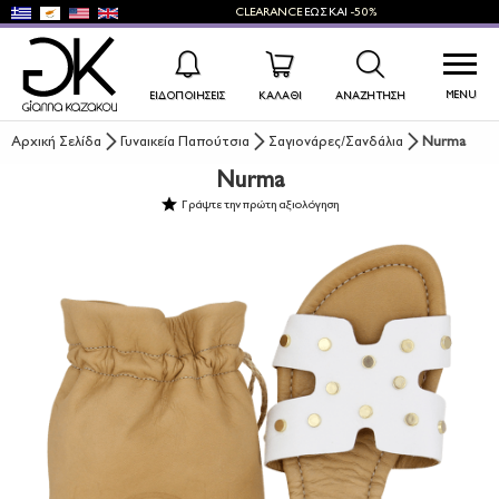
CLEARANCE
ΕΩΣ ΚΑΙ
-50%
MENU
ΕΙΔΟΠΟΙΉΣΕΙΣ
ΚΑΛΑΘΙ
ΑΝΑΖΉΤΗΣΗ
Αρχική Σελίδα
Γυναικεία Παπούτσια
Σαγιονάρες/Σανδάλια
Nurma
Nurma
WISHLIST
ΣΎΝΔΕΣΗ
Γράψτε την πρώτη αξιολόγηση
+
ΝΕΑ ΠΡΟΪΟΝΤΑ
+
ΓΥΝΑΙΚΕΙΑ ΠΑΠΟΥΤΣΙΑ
+
ΑΝΔΡΙΚΑ ΠΑΠΟΥΤΣΙΑ
+
ΠΑΙΔΙΚΑ ΠΑΠΟΥΤΣΙΑ
+
ΤΣΑΝΤΕΣ
+
ΑΞΕΣΟΥΑΡ